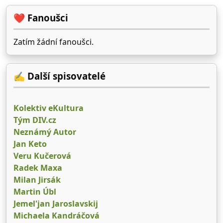
tajemstvím, tak proč ho neprozradit
rovnou. V knize se toho totiž dozvíte
❤️ Fanoušci
mnohem víc: Díky Geniálnímu plánu
vyladíte svůj mozek i tělo a budete
Zatím žádní fanoušci.
mít jasno v tom: O autorovi:Max
Lugavere (* 1982) je americký
✍ Další spisovatelé
publicista, dokumentarista a
spisovatel, který se specializuje na
zdraví a racionální výživu. Absolvoval
Kolektiv eKultura
Univerzitu v Miami. Pro knihu
Tým DIV.cz
Geniální potraviny porovnal stovky
Neznámý Autor
vědeckých studií a konzultoval ji s
Jan Keto
desítkami odborníků z celého světa.
Veru Kučerová
„Tohle není další kniha, podle které
Radek Maxa
stačí jíst vejce, ořechy a ryby, a hned
Milan Jirsák
budete chytřejší. Geniální potraviny
Martin Úbl
vysvětlují, které geny ovlivňují naši
Jemel'jan Jaroslavskij
inteligenci a jakým jídlem z nich
Michaela Kandráčová
dostat nejvíc. Přinášejí lahodné