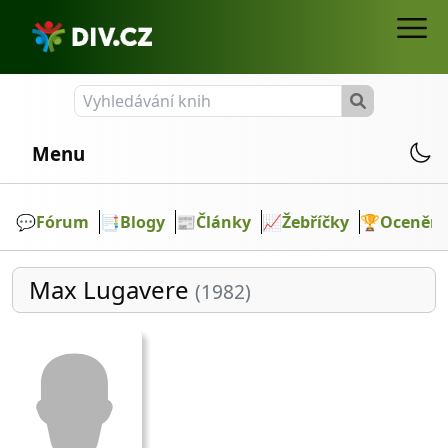
Menu
💬️
Fórum
📑
Blogy
📰
Články
📈
Žebříčky
🏆
Ocenění
Max Lugavere
(1982)