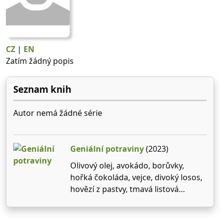
CZ
|
EN
Zatím žádný popis
Seznam knih
Autor nemá žádné série
Geniální potraviny
(2023)
Olivový olej, avokádo, borůvky,
hořká čokoláda, vejce, divoký losos,
hovězí z pastvy, tmavá listová
zelenina, brokolice, mandle.Seznam
deseti geniálních potravin není