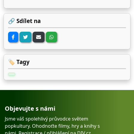
recepty a k tomu super jednoduché
nápady, co v životě změnit, aby vám
to lépe myslelo. Povinná četba.“ –
🔗 Sdílet na
Ben Greenfield, zdravotní
konzultant a spisovatel
🏷️ Tagy
Objevujte s námi
Jsme váš spolehlivý průvodce světem
popkultury. Ohodnoťte filmy, hry a knihy s
námi.
Registrace
/
přihlášení
na
DIV.cz
.