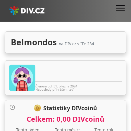
Belmondos
na DIV.cz s ID: 234
Členem od: 31. března 2024
Naposledy přihlášen: teď
Statistiky DIVcoinů
Celkem:
0,00 DIVcoinů
Tento týden:
Tento měsíc:
Tento rok: