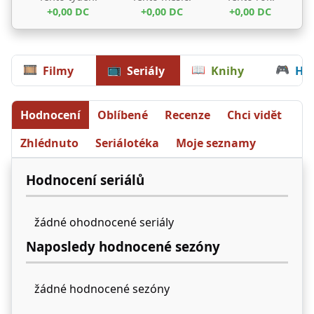
+0,00 DC
+0,00 DC
+0,00 DC
🎞
📺
📖
🎮
Filmy
Seriály
Knihy
Hr
Hodnocení
Oblíbené
Recenze
Chci vidět
Zhlédnuto
Seriálotéka
Moje seznamy
Hodnocení seriálů
žádné ohodnocené seriály
Naposledy hodnocené sezóny
žádné hodnocené sezóny