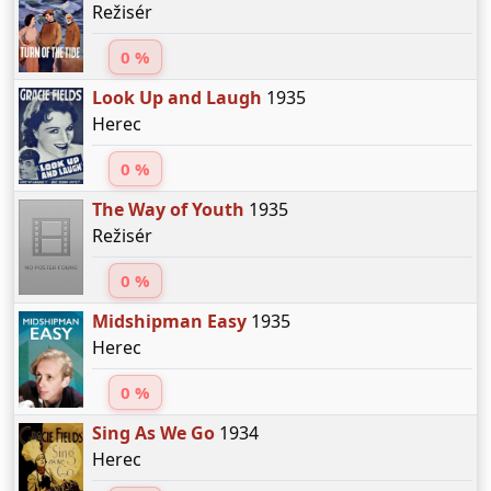
Režisér
0 %
Look Up and Laugh
1935
Herec
0 %
The Way of Youth
1935
Režisér
0 %
Midshipman Easy
1935
Herec
0 %
Sing As We Go
1934
Herec