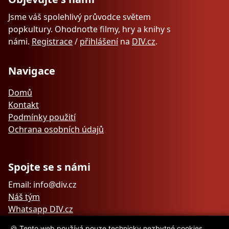
Jsme váš spolehlivý průvodce světem
popkultury. Ohodnoťte filmy, hry a knihy s
námi.
Registrace
/
přihlášení
na
DIV.cz
.
Navigace
Domů
Kontakt
Podmínky použití
Ochrana osobních údajů
Spojte se s námi
Email: info@div.cz
Náš tým
Whatsapp DIV.cz
🍪 Tento web používá pouze technicky nezbytné cookies.