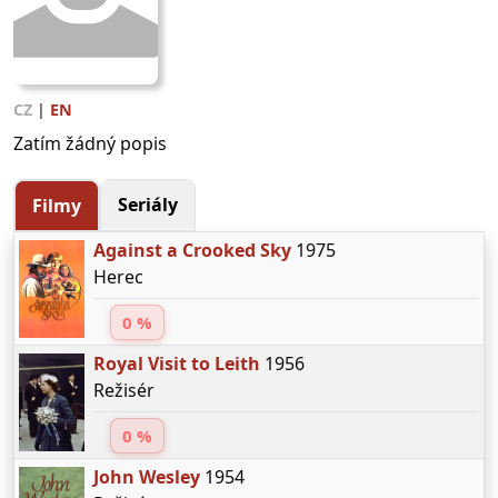
CZ
|
EN
Zatím žádný popis
Seriály
Filmy
Against a Crooked Sky
1975
Herec
0 %
Royal Visit to Leith
1956
Režisér
0 %
John Wesley
1954