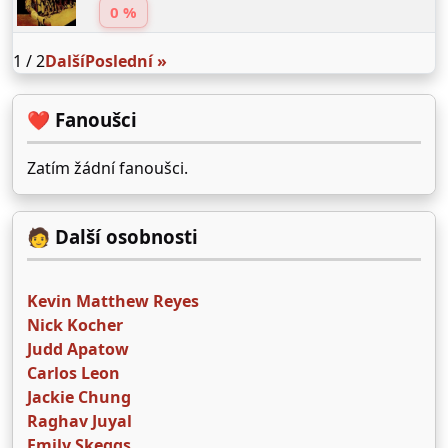
0 %
1 / 2
Další
Poslední »
❤️ Fanoušci
Zatím žádní fanoušci.
🧑 Další osobnosti
Kevin Matthew Reyes
Nick Kocher
Judd Apatow
Carlos Leon
Jackie Chung
Raghav Juyal
Emily Skeggs