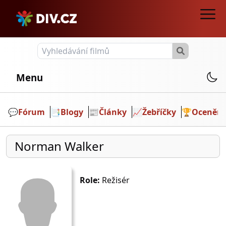
Menu
💬️
Fórum
📑
Blogy
📰
Články
📈
Žebříčky
🏆
Ocenění
Norman Walker
Role:
Režisér