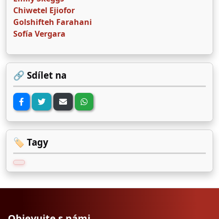
Chiwetel Ejiofor
Golshifteh Farahani
Sofía Vergara
🔗 Sdílet na
🏷️ Tagy
Objevujte s námi