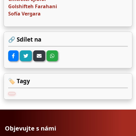
Golshifteh Farahani
Sofía Vergara
🔗 Sdílet na
🏷️ Tagy
Objevujte s námi