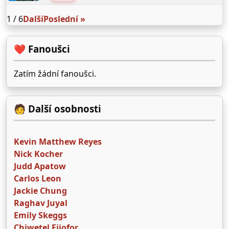
1 / 6
Další
Poslední »
❤️ Fanoušci
Zatím žádní fanoušci.
🧑 Další osobnosti
Kevin Matthew Reyes
Nick Kocher
Judd Apatow
Carlos Leon
Jackie Chung
Raghav Juyal
Emily Skeggs
Chiwetel Ejiofor