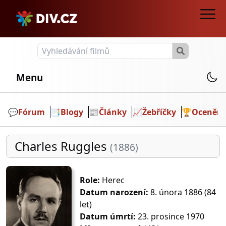
Menu
💬️
Fórum
📑
Blogy
📰
Články
📈
Žebříčky
🏆
Ocenění
Charles Ruggles
(1886)
Role:
Herec
Datum narození:
8. února 1886 (84
let)
Datum úmrtí:
23. prosince 1970