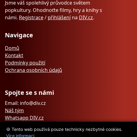
Jsme váš spolehlivý průvodce světem
popkultury. Ohodnoťte filmy, hry a knihy s
námi.
Registrace
/
přihlášení
na
DIV.cz
.
Navigace
Domů
Kontakt
Podmínky použití
Ochrana osobních údajů
Spojte se s námi
Email: info@div.cz
Náš tým
Whatsapp DIV.cz
🍪 Tento web používá pouze technicky nezbytné cookies.
Více informací