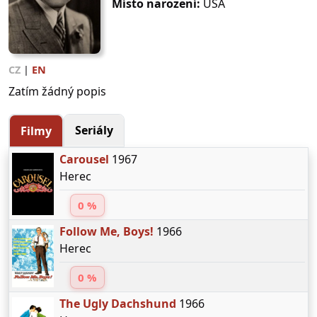
Místo narození:
USA
CZ
|
EN
Zatím žádný popis
Seriály
Filmy
Carousel
1967
Herec
0 %
Follow Me, Boys!
1966
Herec
0 %
The Ugly Dachshund
1966