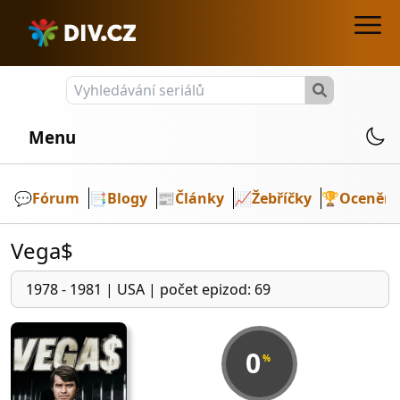
Menu
💬️
Fórum
📑
Blogy
📰
Články
📈
Žebříčky
🏆
Ocenění
Vega$
1978 - 1981
|
USA
|
počet epizod: 69
0
%