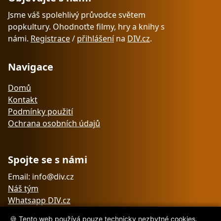
Jsme váš spolehlivý průvodce světem
popkultury. Ohodnoťte filmy, hry a knihy s
námi.
Registrace
/
přihlášení
na
DIV.cz
.
Navigace
Domů
Kontakt
Podmínky použití
Ochrana osobních údajů
Spojte se s námi
Email: info@div.cz
Náš tým
Whatsapp DIV.cz
🍪 Tento web používá pouze technicky nezbytné cookies.