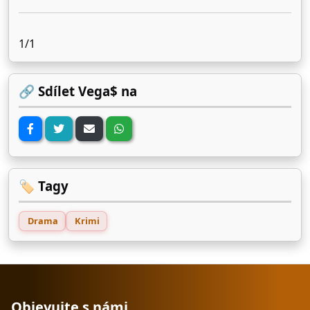
1/1
🔗 Sdílet Vega$ na
🏷️ Tagy
Drama
Krimi
Objevujte s námi