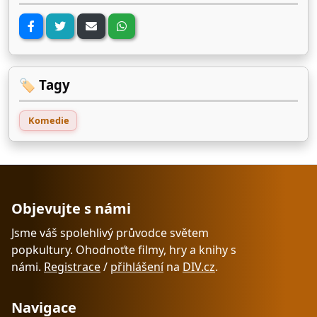
🏷️ Tagy
Komedie
Objevujte s námi
Jsme váš spolehlivý průvodce světem
popkultury. Ohodnoťte filmy, hry a knihy s
námi.
Registrace
/
přihlášení
na
DIV.cz
.
Navigace