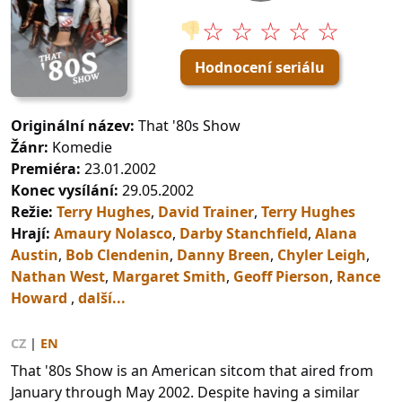
☆ ☆ ☆ ☆ ☆
👎
Hodnocení seriálu
Originální název:
That '80s Show
Žánr:
Komedie
Premiéra:
23.01.2002
Konec vysílání:
29.05.2002
Režie:
Terry Hughes
,
David Trainer
,
Terry Hughes
Hrají:
Amaury Nolasco
,
Darby Stanchfield
,
Alana
Austin
,
Bob Clendenin
,
Danny Breen
,
Chyler Leigh
,
Nathan West
,
Margaret Smith
,
Geoff Pierson
,
Rance
Howard
,
další...
CZ
|
EN
That '80s Show is an American sitcom that aired from
January through May 2002. Despite having a similar