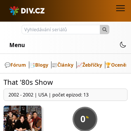
Menu
💬️
Fórum
📑
Blogy
📰
Články
📈
Žebříčky
🏆
Ocenění
That '80s Show
2002 - 2002
|
USA
|
počet epizod: 13
0
%