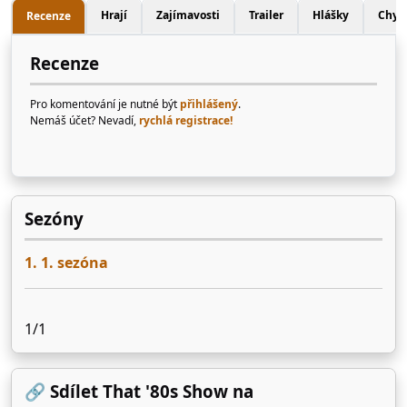
Hrají
Zajímavosti
Trailer
Hlášky
Chyb
Recenze
Recenze
Pro komentování je nutné být
přihlášený
.
Nemáš účet? Nevadí,
rychlá registrace!
Sezóny
1. 1. sezóna
1/1
🔗 Sdílet That '80s Show na