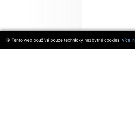
🍪 Tento web používá pouze technicky nezbytné cookies.
Více i
Objevujte s námi
Jsme váš spolehlivý průvodce svě
popkultury. Ohodnoťte filmy, hry 
námi.
Registrace
/
přihlášení
na
D