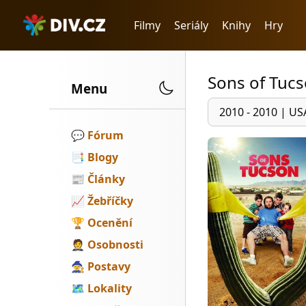
Filmy
Seriály
Knihy
Hry
Sons of Tuc
Menu
2010 - 2010
|
US
💬️
Fórum
📑
Blogy
📰
Články
📈
Žebříčky
🏆
Ocenění
🤵
Osobnosti
🧙
Postavy
🗺
Lokality