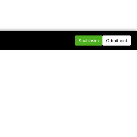
Souhlasím
Odmítnout
te se s námi
nfo@div.cz
p DIV.cz