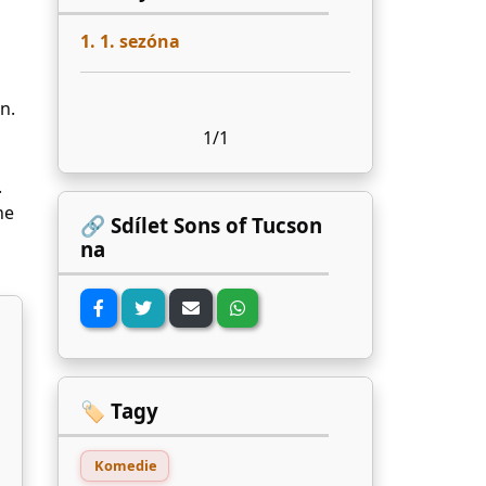
1. 1. sezóna
n.
1/1
.
he
🔗 Sdílet Sons of Tucson
na
🏷️ Tagy
Komedie