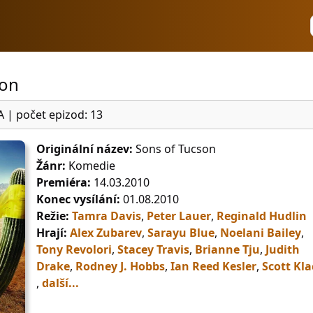
son
A
|
počet epizod: 13
Originální název:
Sons of Tucson
Žánr:
Komedie
Premiéra:
14.03.2010
Konec vysílání:
01.08.2010
Režie:
Tamra Davis
,
Peter Lauer
,
Reginald Hudlin
Hrají:
Alex Zubarev
,
Sarayu Blue
,
Noelani Bailey
,
Tony Revolori
,
Stacey Travis
,
Brianne Tju
,
Judith
Drake
,
Rodney J. Hobbs
,
Ian Reed Kesler
,
Scott Kla
,
další...