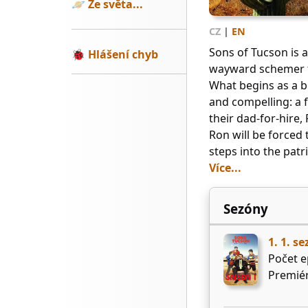
🪐
Ze světa...
CZ
|
EN
Sons of Tucson is 
🐞
Hlášení chyb
wayward schemer to
What begins as a b
and compelling: a f
their dad-for-hire,
Ron will be forced 
steps into the patri
Více...
Sezóny
1. 1. s
Počet e
Premiér