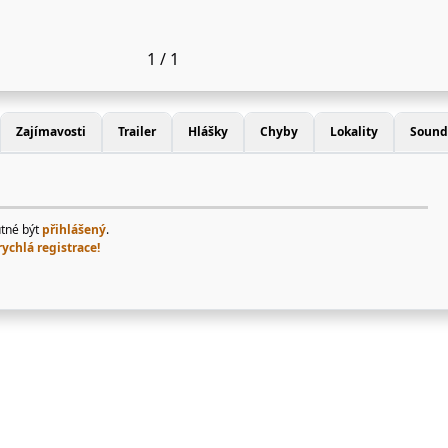
1 / 1
Zajímavosti
Trailer
Hlášky
Chyby
Lokality
Sound
utné být
přihlášený
.
rychlá registrace!