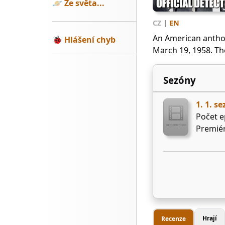
🪐
Ze světa...
CZ
|
EN
An American anthol
🐞
Hlášení chyb
March 19, 1958. Th
Sezóny
1. 1. s
Počet e
Premiér
Hrají
Recenze