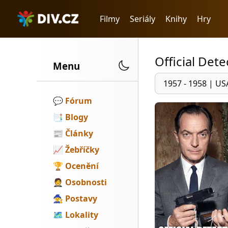
Filmy
Seriály
Knihy
Hry
Official Dete
Menu
1957 - 1958
|
US
💬️
Fórum
📑
Blogy
📰
Články
📈
Žebříčky
🏆
Ocenění
🤵
Osobnosti
🧙
Postavy
🗺
Lokality