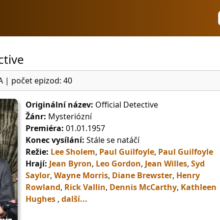
ctive
A
|
počet epizod: 40
Originální název:
Official Detective
Žánr:
Mysteriózní
Premiéra:
01.01.1957
Konec vysílání:
Stále se natáčí
Režie:
Lee Sholem
,
Paul Guilfoyle
,
Paul Guilfoyle
Hrají:
Jean Byron
,
Leo Gordon
,
Jean Willes
,
Syd
Saylor
,
Wayne Morris
,
Diane Brewster
,
Henry
Rowland
,
Rick Vallin
,
Dennis McCarthy
,
Kathleen
Hughes
,
další...