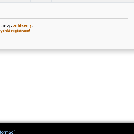
utné být
přihlášený
.
rychlá registrace!
nformací