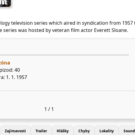
ogy television series which aired in syndication from 1957 
e series was hosted by veteran film actor Everett Sloane.
ezóna
pizod: 40
a: 1. 1. 1957
1 / 1
Zajímavosti
Trailer
Hlášky
Chyby
Lokality
Sound