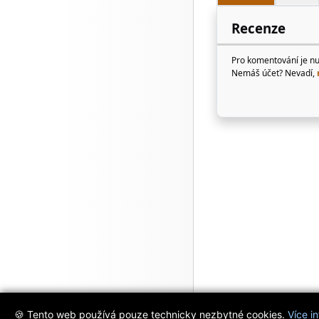
Recenze
Pro komentování je n
Nemáš účet? Nevadí,
🍪 Tento web používá pouze technicky nezbytné cookies.
Více i