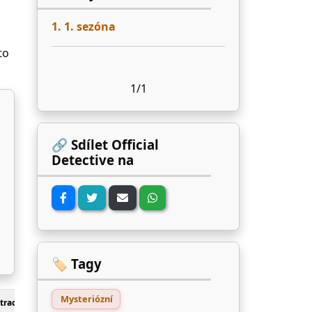
1. 1. sezóna
to
1/1
🔗 Sdílet Official
Detective na
🏷️ Tagy
Mysteriózní
track