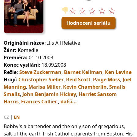
☆ ☆ ☆ ☆ ☆
👎
Hodnocení seriálu
Originální název:
It's All Relative
Žánr:
Komedie
Premiéra:
01.10.2003
Konec vysílání:
18.09.2008
Režie:
Steve Zuckerman
,
Barnet Kellman
,
Ken Levine
Hrají:
Christopher Sieber
,
Reid Scott
,
Paige Moss
,
Joel
Manning
,
Marisa Miller
,
Kevin Chamberlin
,
Smalls
Smalls
,
John Benjamin Hickey
,
Harriet Sansom
Harris
,
Frances Callier
,
další...
CZ
|
EN
Bobby's a bartender and the only son of gregarious,
salt-of-the-earth Irish Catholic parents from Boston. His