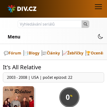
Menu
💬️
Fórum
📑
Blogy
📰
Články
📈
Žebříčky
🏆
Ocenění
It's All Relative
2003 - 2008
|
USA
|
počet epizod: 22
0
%