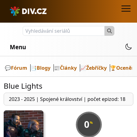
Menu
💬️
Fórum
📑
Blogy
📰
Články
📈
Žebříčky
🏆
Ocenění
Blue Lights
2023 - 2025
|
Spojené království
|
počet epizod: 18
0
%