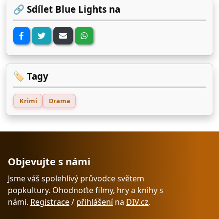
🔗 Sdílet Blue Lights na
🏷️ Tagy
Krimi
Drama
Objevujte s námi
Jsme váš spolehlivý průvodce světem
popkultury. Ohodnoťte filmy, hry a knihy s
námi.
Registrace
/
přihlášení
na
DIV.cz
.