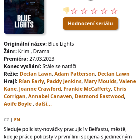
☆ ☆ ☆ ☆ ☆
👎
Hodnocení seriálu
Originální název:
Blue Lights
Žánr:
Krimi, Drama
Premiéra:
27.03.2023
Konec vysílání:
Stále se natáčí
Režie:
Declan Lawn
,
Adam Patterson
,
Declan Lawn
Hrají:
Rían Early
,
Paddy Jenkins
,
Mary Moulds
,
Valene
Kane
,
Joanne Crawford
,
Frankie McCafferty
,
Chris
Corrigan
,
Annabel Canaven
,
Desmond Eastwood
,
Aoife Boyle
,
další...
CZ
|
EN
Sleduje policisty-nováčky pracující v Belfastu, městě,
kde je práce policisty v první linii spojena s jedinečným