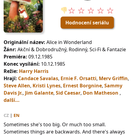
☆ ☆ ☆ ☆ ☆
👎
Hodnocení seriálu
Originální název:
Alice in Wonderland
Žánr:
Akční & Dobrodružný, Rodinný, Sci-Fi & Fantazie
Premiéra:
09.12.1985
Konec vysílání:
10.12.1985
Režie:
Harry Harris
Hrají:
Candace Savalas
,
Ernie F. Orsatti
,
Merv Griffin
,
Steve Allen
,
Kristi Lynes
,
Ernest Borgnine
,
Sammy
Davis Jr.
,
Jim Galante
,
Sid Caesar
,
Don Matheson
,
další...
CZ
|
EN
Sometimes she's too big. Or much too small.
Sometimes things are backwards. And there's always