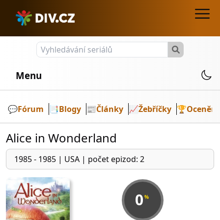
Menu
💬️
Fórum
📑
Blogy
📰
Články
📈
Žebříčky
🏆
Ocenění
Alice in Wonderland
1985 - 1985
|
USA
|
počet epizod: 2
0
%