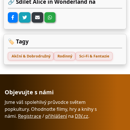
🔗 Sdílet Alice in Wonderland na
🏷️ Tagy
Akční & Dobrodružný
Rodinný
Sci-Fi & Fantazie
Objevujte s námi
Jsme váš spolehlivý průvodce světem
popkultury. Ohodnoťte filmy, hry a knihy s
námi.
Registrace
/
přihlášení
na
DIV.cz
.