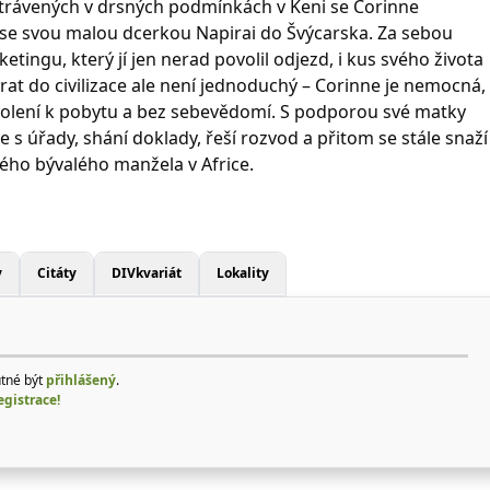
strávených v drsných podmínkách v Keni se Corinne
se svou malou dcerkou Napirai do Švýcarska. Za sebou
tingu, který jí jen nerad povolil odjezd, i kus svého života
at do civilizace ale není jednoduchý – Corinne je nemocná,
volení k pobytu a bez sebevědomí. S podporou své matky
e s úřady, shání doklady, řeší rozvod a přitom se stále snaží
ho bývalého manžela v Africe.
y
Citáty
DIVkvariát
Lokality
utné být
přihlášený
.
egistrace!