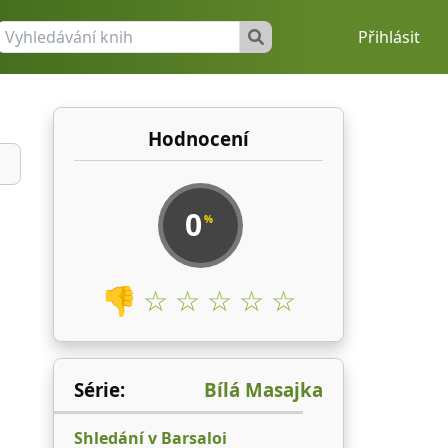
Přihlásit
Hodnocení
0
%
👎
☆ ☆ ☆ ☆ ☆
Série:
Bílá Masajka
Shledání v Barsaloi