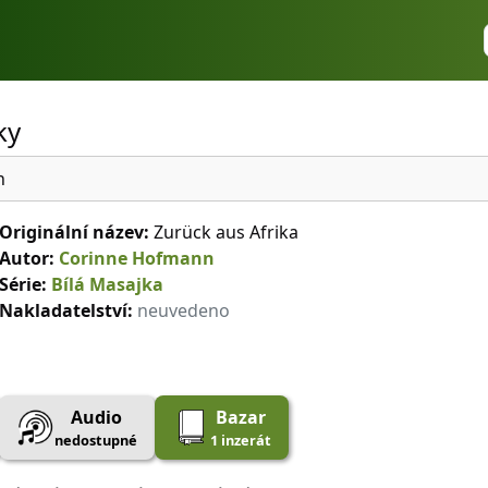
ky
n
Originální název:
Zurück aus Afrika
Autor:
Corinne Hofmann
Série:
Bílá Masajka
Nakladatelství:
neuvedeno
Audio
Bazar
nedostupné
1 inzerát