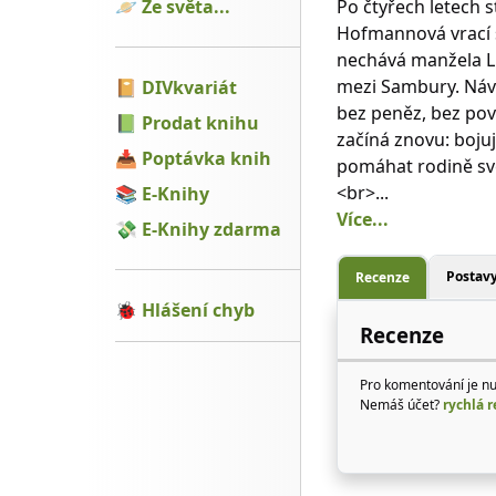
🪐
Ze světa...
Po čtyřech letech 
Hofmannová vrací 
nechává manžela Lke
mezi Sambury. Návr
📔
DIVkvariát
bez peněz, bez po
📗
Prodat knihu
začíná znovu: bojuj
📥
Poptávka knih
pomáhat rodině své
<br>...
📚
E-Knihy
Více...
💸
E-Knihy zdarma
Postav
Recenze
🐞
Hlášení chyb
Recenze
Pro komentování je n
Nemáš účet?
rychlá r