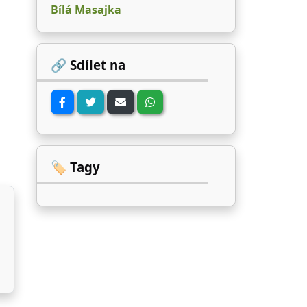
Bílá Masajka
🔗 Sdílet na
🏷️ Tagy