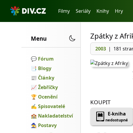
Filmy
Seriály
Knihy
Hry
Zpátky z Afri
Menu
2003
|
181 stra
💬️
Fórum
📑
Blogy
📰
Články
📈
Žebříčky
🏆
Ocenění
KOUPIT
✍
Spisovatelé
E-kniha
🏫
Nakladatelství
nedostupné
🧙
Postavy