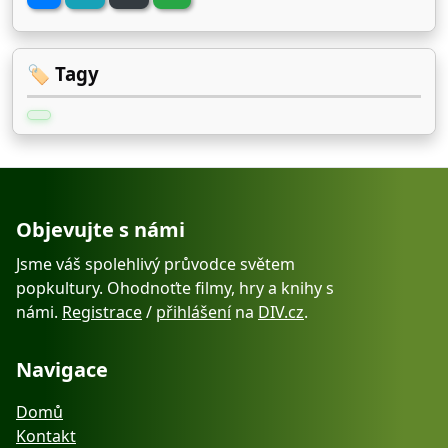
🏷️ Tagy
Objevujte s námi
Jsme váš spolehlivý průvodce světem
popkultury. Ohodnoťte filmy, hry a knihy s
námi.
Registrace
/
přihlášení
na
DIV.cz
.
Navigace
Domů
Kontakt