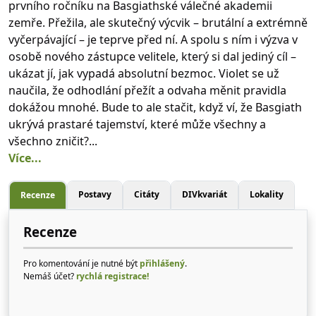
prvního ročníku na Basgiathské válečné akademii
zemře. Přežila, ale skutečný výcvik – brutální a extrémně
vyčerpávající – je teprve před ní. A spolu s ním i výzva v
osobě nového zástupce velitele, který si dal jediný cíl –
ukázat jí, jak vypadá absolutní bezmoc. Violet se už
naučila, že odhodlání přežít a odvaha měnit pravidla
dokážou mnohé. Bude to ale stačit, když ví, že Basgiath
ukrývá prastaré tajemství, které může všechny a
všechno zničit?...
Více...
Postavy
Citáty
DIVkvariát
Lokality
Recenze
Recenze
Pro komentování je nutné být
přihlášený
.
Nemáš účet?
rychlá registrace!