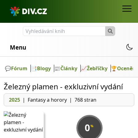
Menu
💬️
Fórum
📑
Blogy
📰
Články
📈
Žebříčky
🏆
Ocenění
Železný plamen - exkluzivní vydání
2025
|
Fantasy a horory
|
768 stran
0
%