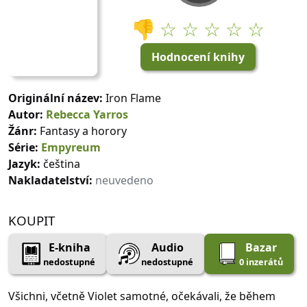
👎
☆ ☆ ☆ ☆ ☆
Hodnocení knihy
Originální název:
Iron Flame
Autor:
Rebecca Yarros
Žánr:
Fantasy a horory
Série:
Empyreum
Jazyk:
čeština
Nakladatelství:
neuvedeno
KOUPIT
E-kniha
Audio
Bazar
nedostupné
nedostupné
0 inzerátů
Všichni, včetně Violet samotné, očekávali, že během