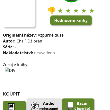
👎
★ ★ ★ ★ ★
Hodnocení knihy
Originální název:
Vzpurné duše
Autor:
Chalíl Džibrán
Série:
-
Nakladatelství:
neuvedeno
Zdroj e-knihy:
KOUPIT
Audio
Bazar
nedostupné
0 inzerátů