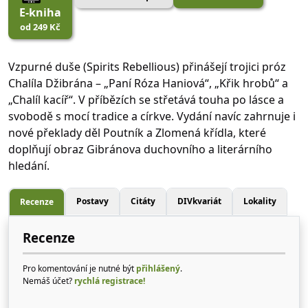
E-kniha
od 249 Kč
Vzpurné duše (Spirits Rebellious) přinášejí trojici próz
Chalíla Džibrána – „Paní Róza Haniová“, „Křik hrobů“ a
„Chalíl kacíř“. V příbězích se střetává touha po lásce a
svobodě s mocí tradice a církve. Vydání navíc zahrnuje i
nové překlady děl Poutník a Zlomená křídla, které
doplňují obraz Gibránova duchovního a literárního
hledání.
Postavy
Citáty
DIVkvariát
Lokality
Recenze
Recenze
Pro komentování je nutné být
přihlášený
.
Nemáš účet?
rychlá registrace!