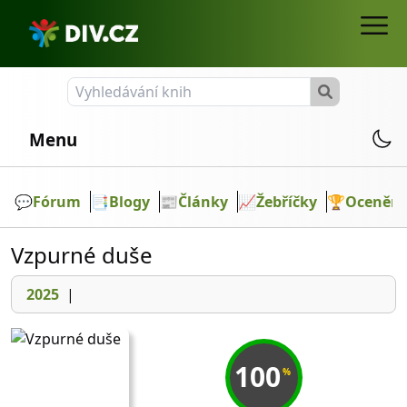
Menu
💬️
Fórum
📑
Blogy
📰
Články
📈
Žebříčky
🏆
Ocenění
Vzpurné duše
2025
|
100
%