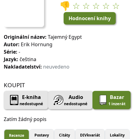
👎
☆ ☆ ☆ ☆ ☆
Hodnocení knihy
Originální název:
Tajemný Egypt
Autor:
Erik Hornung
Série:
-
Jazyk:
čeština
Nakladatelství:
neuvedeno
KOUPIT
E-kniha
Audio
Bazar
nedostupné
nedostupné
1 inzerát
Zatím žádný popis
Postavy
Citáty
DIVkvariát
Lokality
Recenze