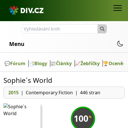
Menu
💬️
Fórum
📑
Blogy
📰
Články
📈
Žebříčky
🏆
Ocenění
Sophie´s World
2015
|
Contemporary Fiction
|
446 stran
100
%