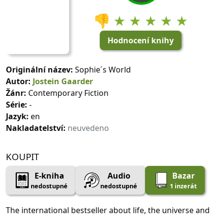
👎
★ ★ ★ ★ ★
Hodnocení knihy
Originální název:
Sophie´s World
Autor:
Jostein Gaarder
Žánr:
Contemporary Fiction
Série:
-
Jazyk:
en
Nakladatelství:
neuvedeno
KOUPIT
E-kniha
Audio
Bazar
nedostupné
nedostupné
1 inzerát
The international bestseller about life, the universe and