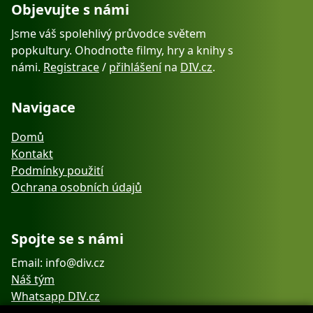
Objevujte s námi
Jsme váš spolehlivý průvodce světem
popkultury. Ohodnoťte filmy, hry a knihy s
námi.
Registrace
/
přihlášení
na
DIV.cz
.
Navigace
Domů
Kontakt
Podmínky použití
Ochrana osobních údajů
Spojte se s námi
Email: info@div.cz
Náš tým
Whatsapp DIV.cz