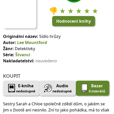
👎
★ ★ ★ ★ ★
Hodnocení knihy
Originální název:
Sídlo hrůzy
Autor:
Lee Mountford
Žánr:
Detektivky
Série:
Štvanci
Nakladatelství:
neuvedeno
KOUPIT
E-kniha
Audio
Bazar
nedostupné
nedostupné
0 inzerátů
Sestry Sarah a Chloe společně zdědí dům, o jakém se
jim v životě ani nesnilo. Zní to jako pohádka, má to však