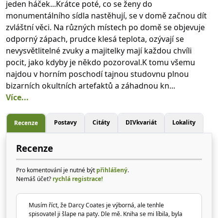
jeden háček...Krátce poté, co se ženy do
monumentálního sídla nastěhují, se v domě začnou dít
zvláštní věci. Na různých místech po domě se objevuje
odporný zápach, prudce klesá teplota, ozývají se
nevysvětlitelné zvuky a majitelky mají každou chvíli
pocit, jako kdyby je někdo pozoroval.K tomu všemu
najdou v horním poschodí tajnou studovnu plnou
bizarních okultních artefaktů a záhadnou kn...
Více...
Postavy
Citáty
DIVkvariát
Lokality
Recenze
Recenze
Pro komentování je nutné být
přihlášený
.
Nemáš účet?
rychlá registrace!
Musím říct, že Darcy Coates je výborná, ale tenhle
spisovatel ji šlape na paty. Dle mě. Kniha se mi líbila, byla