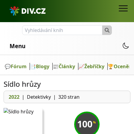
Menu
💬️
Fórum
📑
Blogy
📰
Články
📈
Žebříčky
🏆
Ocenění
Sídlo hrůzy
2022
|
Detektivky
|
320 stran
100
%