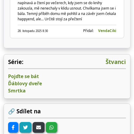
napínavá a čtení po večerech, kdy jsem se do knihy
zakousla, mě nenechaly v klidu usnout. Chvilkama jsem se i
bála. Temný příběh domu mě pohltil a na závěr jsem čekala
happyend, ale... Určitě stojí za přečtení
Přidal:
VendaCiki
28. listopadu 2025 8:30
Série:
Štvanci
Pojďte se bát
Ďáblovy dveře
Smrtka
🔗 Sdílet na