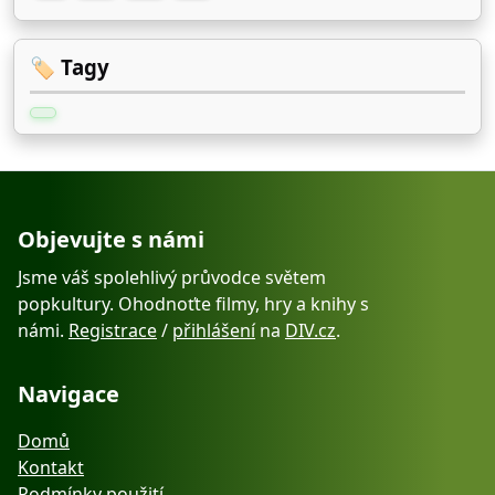
🏷️ Tagy
Objevujte s námi
Jsme váš spolehlivý průvodce světem
popkultury. Ohodnoťte filmy, hry a knihy s
námi.
Registrace
/
přihlášení
na
DIV.cz
.
Navigace
Domů
Kontakt
Podmínky použití