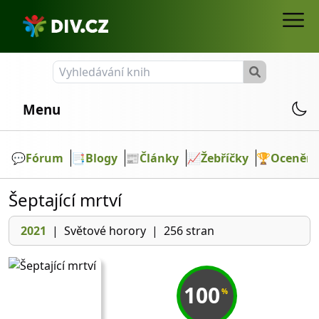
Menu
💬️
Fórum
📑
Blogy
📰
Články
📈
Žebříčky
🏆
Ocenění
Šeptající mrtví
2021
|
Světové horory
|
256 stran
100
%