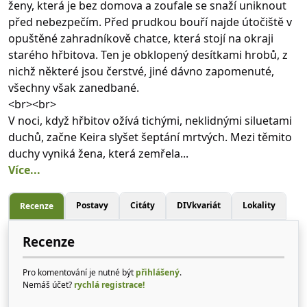
ženy, která je bez domova a zoufale se snaží uniknout
před nebezpečím. Před prudkou bouří najde útočiště v
opuštěné zahradníkově chatce, která stojí na okraji
starého hřbitova. Ten je obklopený desítkami hrobů, z
nichž některé jsou čerstvé, jiné dávno zapomenuté,
všechny však zanedbané.
<br><br>
V noci, když hřbitov ožívá tichými, neklidnými siluetami
duchů, začne Keira slyšet šeptání mrtvých. Mezi těmito
duchy vyniká žena, která zemřela...
Více...
Postavy
Citáty
DIVkvariát
Lokality
Recenze
Recenze
Pro komentování je nutné být
přihlášený
.
Nemáš účet?
rychlá registrace!