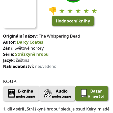
👎
★ ★ ★ ★ ★
Hodnocení knihy
Originální název:
The Whispering Dead
Autor:
Darcy Coates
Žánr:
Světové horory
Série:
Strážkyně hrobu
Jazyk:
čeština
Nakladatelství:
neuvedeno
KOUPIT
E-kniha
Audio
Bazar
nedostupné
nedostupné
0 inzerátů
1. díl v sérii „Strážkyně hrobu“ sleduje osud Keiry, mladé