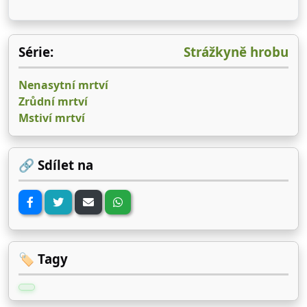
Série:
Strážkyně hrobu
Nenasytní mrtví
Zrůdní mrtví
Mstiví mrtví
🔗 Sdílet na
🏷️ Tagy