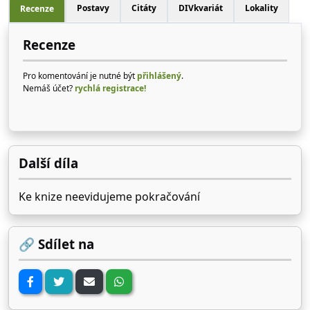
Postavy
Citáty
DIVkvariát
Lokality
Recenze
Recenze
Pro komentování je nutné být
přihlášený
.
Nemáš účet?
rychlá registrace!
Další díla
Ke knize neevidujeme pokračování
🔗 Sdílet na