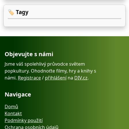
🏷️ Tagy
Objevujte s námi
Jsme váš spolehlivý průvodce světem
popkultury. Ohodnoťte filmy, hry a knihy s
námi.
Registrace
/
přihlášení
na
DIV.cz
.
Navigace
Domů
Kontakt
Podmínky použití
Ochrana osobních údajů