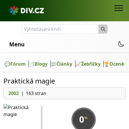
Menu
💬️
Fórum
📑
Blogy
📰
Články
📈
Žebříčky
🏆
Ocenění
Praktická magie
2002
|
163 stran
0
%