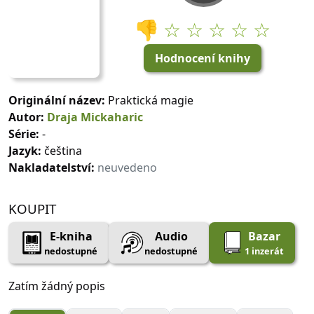
👎
☆ ☆ ☆ ☆ ☆
Hodnocení knihy
Originální název:
Praktická magie
Autor:
Draja Mickaharic
Série:
-
Jazyk:
čeština
Nakladatelství:
neuvedeno
KOUPIT
E-kniha
Audio
Bazar
nedostupné
nedostupné
1 inzerát
Zatím žádný popis