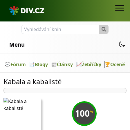
Menu
💬️
Fórum
📑
Blogy
📰
Články
📈
Žebříčky
🏆
Ocenění
Kabala a kabalisté
100
%