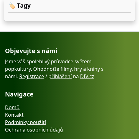
🏷️ Tagy
Objevujte s námi
Jsme váš spolehlivý průvodce světem
popkultury. Ohodnoťte filmy, hry a knihy s
námi.
Registrace
/
přihlášení
na
DIV.cz
.
Navigace
Domů
Kontakt
Podmínky použití
Ochrana osobních údajů