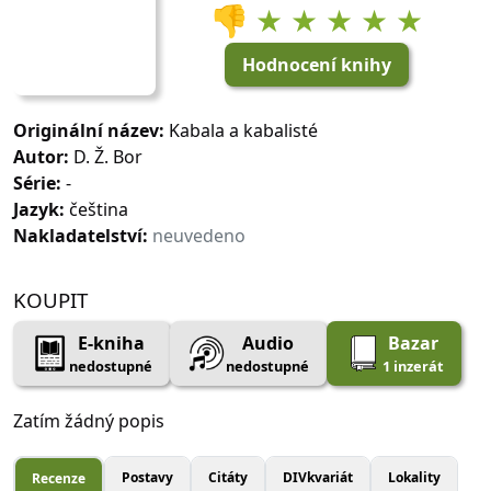
👎
★ ★ ★ ★ ★
Hodnocení knihy
Originální název:
Kabala a kabalisté
Autor:
D. Ž. Bor
Série:
-
Jazyk:
čeština
Nakladatelství:
neuvedeno
KOUPIT
E-kniha
Audio
Bazar
nedostupné
nedostupné
1 inzerát
Zatím žádný popis
Postavy
Citáty
DIVkvariát
Lokality
Recenze