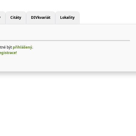
y
Citáty
DIVkvariát
Lokality
utné být
přihlášený
.
egistrace!