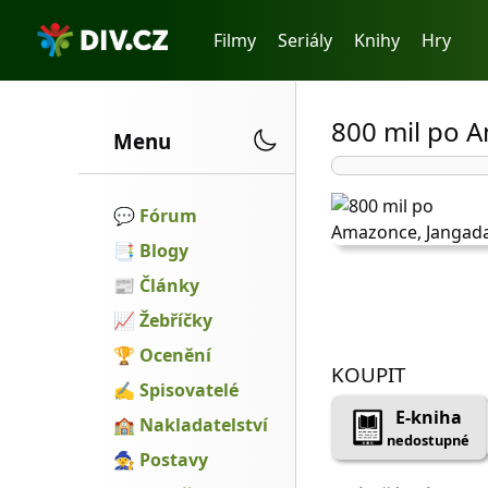
Filmy
Seriály
Knihy
Hry
800 mil po 
Menu
💬️
Fórum
📑
Blogy
📰
Články
📈
Žebříčky
🏆
Ocenění
KOUPIT
✍
Spisovatelé
E-kniha
🏫
Nakladatelství
nedostupné
🧙
Postavy