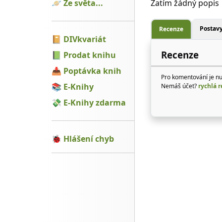
🪐
Ze světa...
Zatím žádný popis
Postav
Recenze
📔
DIVkvariát
Recenze
📗
Prodat knihu
📥
Poptávka knih
Pro komentování je n
📚
E-Knihy
Nemáš účet?
rychlá r
💸
E-Knihy zdarma
🐞
Hlášení chyb