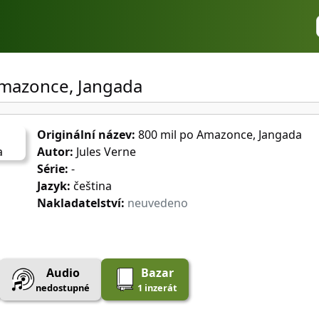
Amazonce, Jangada
Originální název:
800 mil po Amazonce, Jangada
Autor:
Jules Verne
Série:
-
Jazyk:
čeština
Nakladatelství:
neuvedeno
Audio
Bazar
nedostupné
1 inzerát