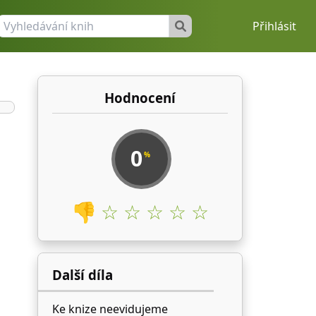
Přihlásit
Hodnocení
0
%
👎
☆ ☆ ☆ ☆ ☆
Další díla
Ke knize neevidujeme