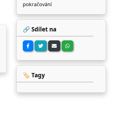
pokračování
🔗 Sdílet na
🏷️ Tagy