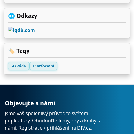
🌐 Odkazy
🏷️ Tagy
Arkáda
Platformní
Objevujte s námi
Jsme váš spolehlivý průvodce světem
popkultury. Ohodnoťte filmy, hry a knihy s
námi.
Registrace
/
přihlášení
na
DIV.cz
.