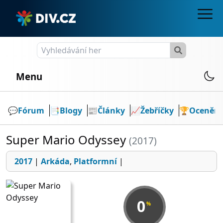
Menu
💬️
Fórum
📑
Blogy
📰
Články
📈
Žebříčky
🏆
Ocenění
Super Mario Odyssey
(2017)
2017
|
Arkáda
,
Platformní
|
0
%