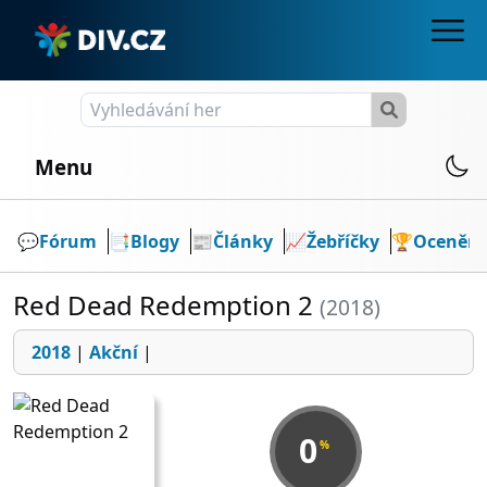
Menu
💬️
Fórum
📑
Blogy
📰
Články
📈
Žebříčky
🏆
Ocenění
Red Dead Redemption 2
(2018)
2018
|
Akční
|
0
%