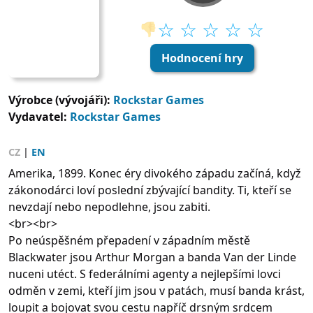
☆ ☆ ☆ ☆ ☆
👎
Hodnocení hry
Výrobce (vývojáři):
Rockstar Games
Vydavatel:
Rockstar Games
CZ
|
EN
Amerika, 1899. Konec éry divokého západu začíná, když
zákonodárci loví poslední zbývající bandity. Ti, kteří se
nevzdají nebo nepodlehne, jsou zabiti.
<br><br>
Po neúspěšném přepadení v západním městě
Blackwater jsou Arthur Morgan a banda Van der Linde
nuceni utéct. S federálními agenty a nejlepšími lovci
odměn v zemi, kteří jim jsou v patách, musí banda krást,
loupit a bojovat svou cestu napříč drsným srdcem