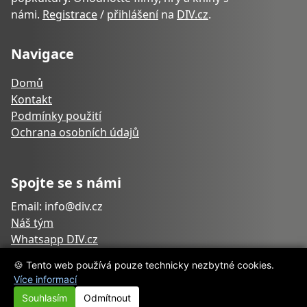
námi.
Registrace
/
přihlášení
na
DIV.cz
.
Navigace
Domů
Kontakt
Podmínky použití
Ochrana osobních údajů
Spojte se s námi
Email: info@div.cz
Náš tým
Whatsapp DIV.cz
🍪 Tento web používá pouze technicky nezbytné cookies.
Více informací
Souhlasím
Odmítnout