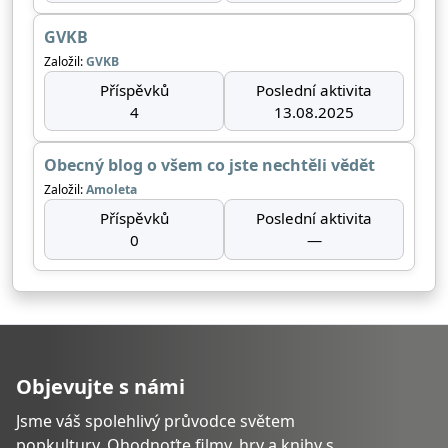
GVKB
Založil:
GVKB
Příspěvků
Poslední aktivita
4
13.08.2025
Obecný blog o všem co jste nechtěli vědět
Založil:
Amoleta
Příspěvků
Poslední aktivita
0
—
Objevujte s námi
Jsme váš spolehlivý průvodce světem
popkultury. Ohodnoťte filmy, hry a knihy s