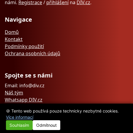
námi.
Registrace
/
přihlášení
na
DIV.cz
.
Navigace
Domů
Kontakt
Podmínky použití
Ochrana osobních údajů
Spojte se s námi
Email: info@div.cz
Náš tým
Whatsapp DIV.cz
🍪 Tento web používá pouze technicky nezbytné cookies.
Více informací
Souhlasím
Odmítnout