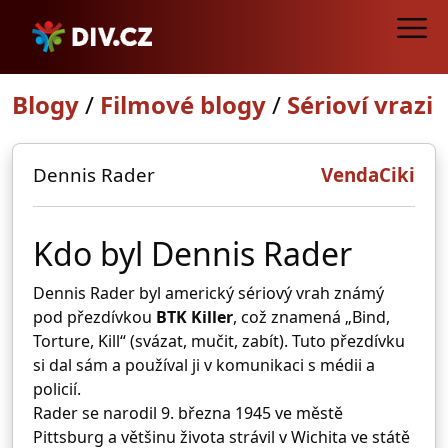
Blogy
/
Filmové blogy
/
Sérioví vrazi
Dennis Rader
VendaCiki
Kdo byl Dennis Rader
Dennis Rader
byl americký sériový vrah známý
pod přezdívkou
BTK Killer
, což znamená „Bind,
Torture, Kill“ (svázat, mučit, zabít). Tuto přezdívku
si dal sám a používal ji v komunikaci s médii a
policií.
Rader se narodil 9. března 1945 ve městě
Pittsburg
a většinu života strávil v
Wichita
ve státě