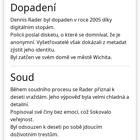
Dopadení
Dennis Rader
byl dopaden v roce 2005 díky
digitálním stopám.
Policii poslal disketu, o které se domníval, že je
anonymní. Vyšetřovatelé však dokázali z metadat
zjistit jeho identitu.
Byl zatčen ve svém domě ve městě
Wichita
.
Soud
Během soudního procesu se Rader přiznal k
deseti vraždám. Jeho výpověď byla velmi chladná a
detailní.
Popisoval své činy bez emocí, což šokovalo
veřejnost.
Byl odsouzen k deseti po sobě jdoucím
doživotním trestům.