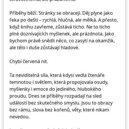
Příběhy běží. Stránky se obracejí. Děj plyne jako
řeka po dešti – rychlá, hlučná, ale mělká. A přesto,
když knihu zavřeme, zůstává ticho. Ne to ticho
plné doznívajících myšlenek, ale prázdnota. Jako
bychom právě snědli něco, co zasytí na okamžik,
ale tělo i duše zůstávají hladové.
Chybí červená nit.
Ta neviditelná síla, která kdysi vedla čtenáře
temnotou i světlem, která propojovala osudy,
myšlenky i emoce do jediného, hlubokého
proudu. Dnes se příběhy rozpadají na sled
událostí bez skutečného smyslu. Jsou to obrazy
bez rámu, slova bez kořenů, věty, které nikam
nevedou.