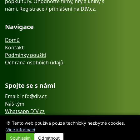
popkultury. Ohodnoťte filmy, hry a knihy s
námi.
Registrace
/
přihlášení
na
DIV.cz
.
Navigace
Domů
Kontakt
Podmínky použití
Ochrana osobních údajů
Spojte se s námi
Email: info@div.cz
Náš tým
Whatsapp DIV.cz
🍪 Tento web používá pouze technicky nezbytné cookies.
Více informací
Souhlasím
Odmítnout