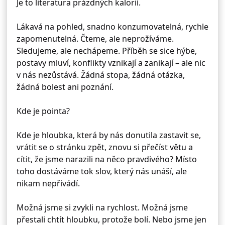
Je to literatura prázdných kalorií.
Lákavá na pohled, snadno konzumovatelná, rychle
zapomenutelná. Čteme, ale neprožíváme.
Sledujeme, ale nechápeme. Příběh se sice hýbe,
postavy mluví, konflikty vznikají a zanikají – ale nic
v nás nezůstává. Žádná stopa, žádná otázka,
žádná bolest ani poznání.
Kde je pointa?
Kde je hloubka, která by nás donutila zastavit se,
vrátit se o stránku zpět, znovu si přečíst větu a
cítit, že jsme narazili na něco pravdivého? Místo
toho dostáváme tok slov, který nás unáší, ale
nikam nepřivádí.
Možná jsme si zvykli na rychlost. Možná jsme
přestali chtít hloubku, protože bolí. Nebo jsme jen