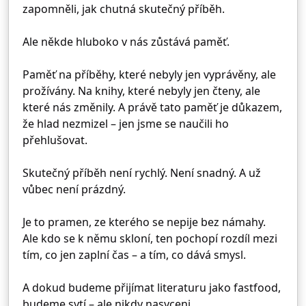
zapomněli, jak chutná skutečný příběh.
Ale někde hluboko v nás zůstává paměť.
Paměť na příběhy, které nebyly jen vyprávěny, ale
prožívány. Na knihy, které nebyly jen čteny, ale
které nás změnily. A právě tato paměť je důkazem,
že hlad nezmizel – jen jsme se naučili ho
přehlušovat.
Skutečný příběh není rychlý. Není snadný. A už
vůbec není prázdný.
Je to pramen, ze kterého se nepije bez námahy.
Ale kdo se k němu skloní, ten pochopí rozdíl mezi
tím, co jen zaplní čas – a tím, co dává smysl.
A dokud budeme přijímat literaturu jako fastfood,
budeme sytí – ale nikdy nasyceni.