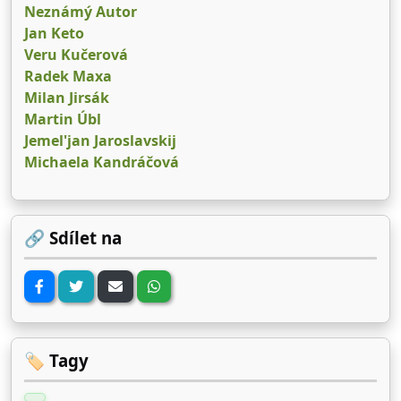
Neznámý Autor
potřebujete k rychlému a snadnému
Jan Keto
pochopení základů.
Veru Kučerová
Radek Maxa
Milan Jirsák
Martin Úbl
Jemel'jan Jaroslavskij
Michaela Kandráčová
🔗 Sdílet na
🏷️ Tagy