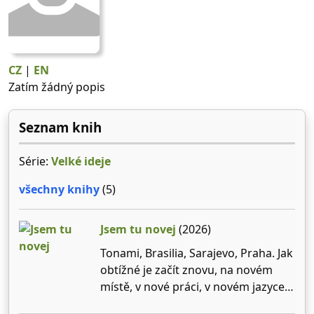
CZ
|
EN
Zatím žádný popis
Seznam knih
Série:
Velké ideje
všechny knihy
(5)
Jsem tu novej
(2026)
Tonami, Brasilia, Sarajevo, Praha. Jak
obtížné je začít znovu, na novém
místě, v nové práci, v novém jazyce
nebo s novými lidmi? Od chvíle, kdy