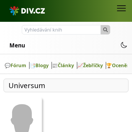
Menu
💬️
Fórum
📑
Blogy
📰
Články
📈
Žebříčky
🏆
Ocenění
Universum