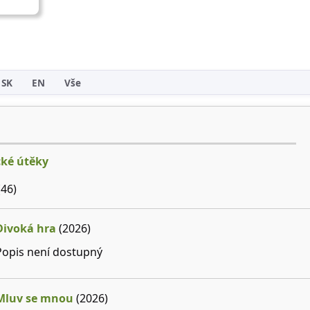
SK
EN
Vše
ké útěky
46)
Divoká hra
(2026)
Popis není dostupný
Mluv se mnou
(2026)