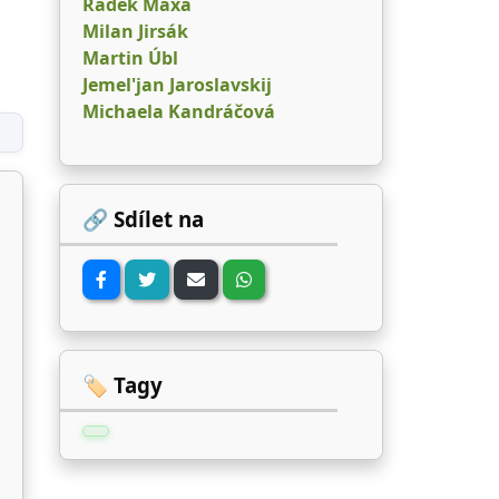
Radek Maxa
Milan Jirsák
Martin Úbl
Jemel'jan Jaroslavskij
Michaela Kandráčová
🔗 Sdílet na
🏷️ Tagy