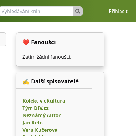
Přihlásit
❤️ Fanoušci
Zatím žádní fanoušci.
✍ Další spisovatelé
Kolektiv eKultura
Tým DIV.cz
Neznámý Autor
Jan Keto
Veru Kučerová