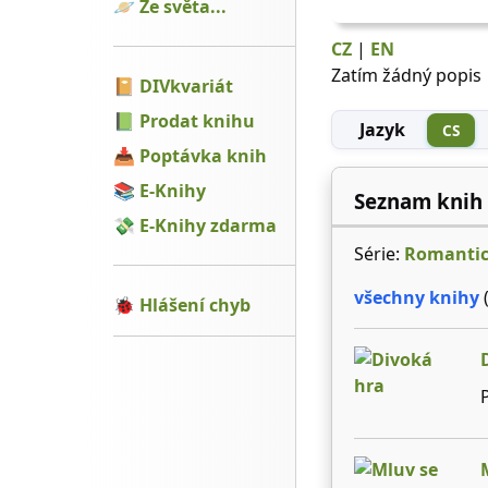
🪐
Ze světa...
CZ
|
EN
Zatím žádný popis
📔
DIVkvariát
📗
Prodat knihu
Jazyk
CS
📥
Poptávka knih
📚
E-Knihy
Seznam knih
💸
E-Knihy zdarma
Série:
Romantic
všechny knihy
(
🐞
Hlášení chyb