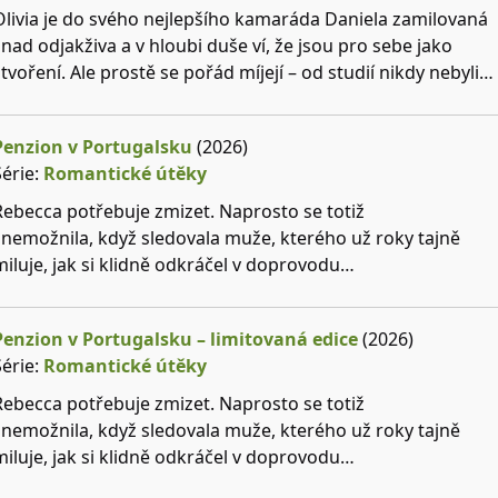
Olivia je do svého nejlepšího kamaráda Daniela zamilovaná
snad odjakživa a v hloubi duše ví, že jsou pro sebe jako
stvoření. Ale prostě se pořád míjejí – od studií nikdy nebyli
zároveň single. Pak Daniel začne chodit s její oslnivě
krásnou spolubydlící a Olivia se bojí, že svou šanci propásla
Penzion v Portugalsku
(2026)
definitivně. Proto kývne na naléhání příbuzných a vyrazí na
Série:
Romantické útěky
speed dating. Proč ne? Třeba jí to pomůže odpoutat se od
Daniela.Jenže situace se zvrtne, když o ni jeden z mužů
Rebecca potřebuje zmizet. Naprosto se totiž
projeví příliš velký zájem. Zachrání ji Daniel a konečně mu
znemožnila, když sledovala muže, kterého už roky tajně
všechno dojde? Nebo je Olivia odsouzená milovat ho navždy
miluje, jak si klidně odkráčel v doprovodu
jen platonicky?
jiné. Takže jakmile se jí naskytne příležitost pracovat v
rodinném penzionu na portugalském pobřeží, bez váhání ji
Penzion v Portugalsku – limitovaná edice
(2026)
přijme. Slunce, moře a nový začátek? To zní jako plán.Co ale
Série:
Romantické útěky
nečeká, je Felipe Rebelo. Je okouzlující,
sebevědomý, až to hraničí s drzostí, a vždy
Rebecca potřebuje zmizet. Naprosto se totiž
připravený utrousit koketní poznámku,
znemožnila, když sledovala muže, kterého už roky tajně
která Rebeccu spolehlivě rozhodí. Felipe má
miluje, jak si klidně odkráčel v doprovodu
navenek svůj život zcela pod
jiné. Takže jakmile se jí naskytne příležitost pracovat v