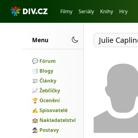
Filmy
Seriály
Knihy
Hry
Julie Capli
Menu
💬️
Fórum
📑
Blogy
📰
Články
📈
Žebříčky
🏆
Ocenění
✍
Spisovatelé
🏫
Nakladatelství
🧙
Postavy