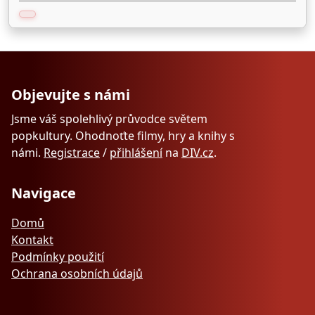
Objevujte s námi
Jsme váš spolehlivý průvodce světem
popkultury. Ohodnoťte filmy, hry a knihy s
námi.
Registrace
/
přihlášení
na
DIV.cz
.
Navigace
Domů
Kontakt
Podmínky použití
Ochrana osobních údajů