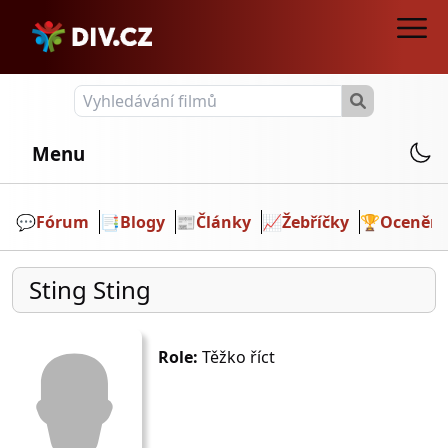
Menu
💬️
Fórum
📑
Blogy
📰
Články
📈
Žebříčky
🏆
Ocenění
Sting Sting
Role:
Těžko říct