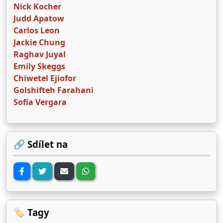
Nick Kocher
Judd Apatow
Carlos Leon
Jackie Chung
Raghav Juyal
Emily Skeggs
Chiwetel Ejiofor
Golshifteh Farahani
Sofía Vergara
🔗 Sdílet na
🏷️ Tagy